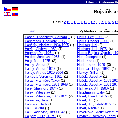
Obecní knihovna Ko
Rejstřík p
Části :
A
B
C
D
E
F
G
H
Ch
I
J
K
L
M
N
O
<<
Vyhledávat ve všech d
Haase-Hindenberg, Gerhard,..
(1)
Harris, Lee, 1935-
(3)
Habersack, Charlotte, 1966-
(5)
Harris, Rachel, 1980-
(1)
Habětín, Vladimír, 1934-1995
(1)
Harrison, Lisi
(2)
Haefs, Gisbert, 1950-
(1)
Harrison, Lisi, 1975-
(4)
Hagmar, Pia, 1961-
(1)
Harrod-Eagles, Cynthia, 19
Haidler, Jaroslav, 1933-
(1)
Hart, Josephine
(1)
Haig, Matt, 1975-
(2)
Hartl, Karel
(1)
Hailey, Arthur
(2)
Hartl, Patrik, 1976-
(3)
Hailey, Arthur, 1920-
(1)
Hartman, Hugo, 1992-
(1)
Hailey, Arthur, 1920-2004
(2)
Harvey, Gillian
(1)
Hájková, Veronika, 1961-
(1)
Hašek, Jaroslav
(1)
Halas, František Xaver
(1)
Hašek, Jaroslav, 1883-192
Halas, František, 1901-1949
(1)
Hašek, Jaroslav, 1901-197
Hale, Shannon, 1974-
(1)
Hathaway, Jill, 1980-
(1)
Hálek, Vítězslav
(1)
Hauptmann, Gaby
(1)
Hálek, Vítězslav, 1835-1874
(2)
Havel, David, 1987-
(1)
Halešová, Jana
(1)
Havel, Jiří
(1)
Halířová, Heda
(1)
Havel, Jiří, 1924-2016
(1)
Hall, Howard
(1)
Havel, Václav
(1)
Hall, Radclyffe, 1880-1943
(1)
Havelková, Marie Kazimíra
Halpern, Julie, 1975-
(1)
Havlíček Borovský, Karel
(