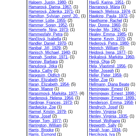
Halpern, Justin, 1980-
(1)
Havlů, Karina, 1951-
(1)
Hamarová, Darina, 1967-
(1)
Havranová, Mária
(1)
Hamerová, Zdenka, 1971-
(1)
Hawach, Melissa, 1974-
(1
Hamilton, Sylvian, zemř. 20..
(1)
Hawkins, Paula, 1972-
(1)
Hammer, Lotte, 1955-
(2)
Hawthorne, Rachel
(1)
Hammer, Soren, 1952-
(1)
Hay, Donna, 1960-
(1)
Hammerle, Nina, 1973-
(1)
Hayder, Mo, 1962-
(1)
Hammesfahr, Petra
(1)
Healey, Emma, 1985-
(1)
Hančlová, Isabella
(1)
Hearne, Kevin, 1970-
(2)
Handler, Daniel, 1970-
(1)
Hederová, Petra, 1980-
(1)
Hanibal, Jiří, 1929-
(2)
Heinrich, William
(1)
Hanisch, Michael, 1940-
(1)
Hejdová, Irena, 1977-
(1)
Hannah, Sophie, 1971-
(1)
Hejkalová, Markéta, 1960-
Hannay, Barbara
(2)
Hejná, Olga
(2)
Hanušová, Jitka
(1)
Hela, Vlastimil, 1956-
(1)
Hapka, Cathy
(1)
Heller, Joseph
(1)
Haragsim, Oldřich
(1)
Heller, Peter, 1959-
(1)
Haran, Elizabeth
(2)
Heller, Zoe
(1)
Haran, Elizabeth, 1954-
(5)
Hellmann, Diana Beate
(1)
Haran, Maeve
(1)
Hemingway, Ernest
(1)
Harasimová, Markéta, 1977-
(4)
Hemingway, Ernest, 1898-
Hardenová, Helena, 1964-
(1)
Hemingway, Ernest, 1899-
Hardinge, Frances, 1973-
(1)
Henderson, Emma, 1958-
(
Hardwicke, Zoe
(1)
Hendrych, Josef
(1)
Harmel, Kristin, 1979-
(1)
Henley, Virginia
(1)
Harna, Josef
(2)
Henley, Virginia, 1935-
(1)
Harper, Tom, 1977-
(1)
Hensel, Wolfgang
(1)
Harrington, William
(1)
Hepworth, Sally
(1)
Harris, Brooke
(1)
Heráň, Ivan, 1934-
(1)
Harris, Esmond
(1)
Hercíková, Iva
(7)