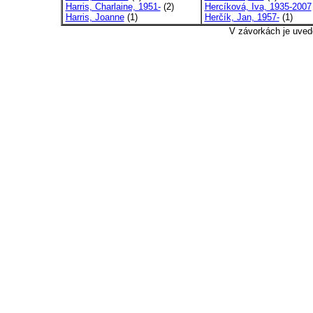
Harris, Charlaine, 1951-
(2)
Hercíková, Iva, 1935-2007
Harris, Joanne
(1)
Herčík, Jan, 1957-
(1)
V závorkách je uved