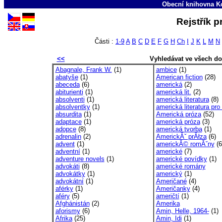
Obecní knihovna Ko
Rejstřík 
Části :
1-9
A
B
C
D
E
F
G
H
Ch
I
J
K
L
M
N
<<
Vyhledávat ve všech d
Abagnale, Frank W.
(1)
ambice
(1)
abatyše
(1)
American fiction
(28)
abeceda
(6)
americká
(2)
abiturienti
(1)
americká lit.
(2)
absolventi
(1)
americká literatura
(8)
absolventky
(1)
americká literatura pro 
absurdita
(1)
Americká próza
(52)
adaptace
(1)
americká próza
(3)
adopce
(8)
americká tvorba
(1)
adrenalin
(2)
AmerickĂˇ prĂłza
(6)
advent
(1)
americkĂ© romĂˇny
(6
adventní
(1)
americké
(7)
adventure novels
(1)
americké povídky
(1)
advokáti
(8)
americké romány
advokátky
(1)
americký
(1)
advokátní
(1)
Američané
(4)
aférky
(1)
Američanky
(4)
aféry
(5)
američtí
(1)
Afghánistán
(2)
Amerika
aforismy
(6)
Amin, Helle, 1964-
(1)
Afrika
(25)
Amin, Idi
(1)