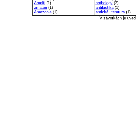
Amalfi
(1)
anthology
(2)
amatéři
(1)
antibiotika
(1)
Amazonie
(1)
antická literatura
(1)
V závorkách je uved