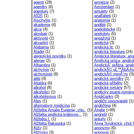
agenti
(29)
amnézie
(2)
agentky
(6)
Amsterdam
(1)
agentury
(7)
amulety
(3)
AIDS
(1)
analfabeti
(1)
Aischylos
(1)
anatomie
(1)
akademie
(4)
andělé
(1)
akce
(4)
anekdotické
(1)
akrobati
(1)
anekdoty
(6)
aktivisté
(1)
angažmá
(1)
akvarijní
(1)
anglická
(3)
Alabama
(1)
anglická lit.
(1)
Aladin
(1)
anglická literatura
(24)
alegorické povídky
(1)
Anglická literatura, angl
alergie
(2)
Anglická próza, anglick
Alhambra
(1)
AnglickĂˇ prĂłza, angli
alchymie
(1)
anglickĂ© pĹ™Ă­bÄ›h
alchymisté
(8)
anglickĂ© romĂˇny
(3)
alibi
(4)
anglické povídky
(1)
Aljaška
(6)
anglické příběhy
(2)
alkohol
(8)
anglické romány
(57)
alkoholici
(1)
anglicky psané román
alkoholismus
(1)
Angličanky
(3)
Alpy
(1)
angličtí spisovatelé
(1)
alternativní medicína
(1)
angličtina
(4)
Alžběta Amalie Eugenie, cho..
(1)
Anglie
(>99)
Alžběta anglická královna,..
(1)
angrešt
(1)
Alžběta I.
(1)
ankety
(1)
Alžběta Rakouská
(1)
Anna Svídnická, choť K
Alžír
(1)
anonymy
(6)
Alžírsko
(3)
anorexie
(2)